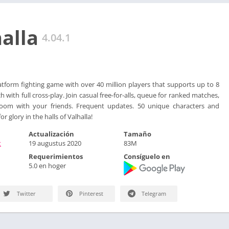
alla
4.04.1
platform fighting game with over 40 million players that supports up to 8
h with full cross-play. Join casual free-for-alls, queue for ranked matches,
om with your friends. Frequent updates. 50 unique characters and
r glory in the halls of Valhalla!
Actualización
Tamaño
t
19 augustus 2020
83M
Requerimientos
Consíguelo en
5.0 en hoger
Twitter
Pinterest
Telegram