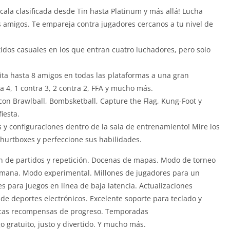
escala clasificada desde Tin hasta Platinum y más allá! Lucha
 amigos. Te empareja contra jugadores cercanos a tu nivel de
rtidos casuales en los que entran cuatro luchadores, pero solo
ita hasta 8 amigos en todas las plataformas a una gran
a 4, 1 contra 3, 2 contra 2, FFA y mucho más.
on Brawlball, Bombsketball, Capture the Flag, Kung-Foot y
iesta.
 y configuraciones dentro de la sala de entrenamiento! Mire los
s hurtboxes y perfeccione sus habilidades.
n de partidos y repetición. Docenas de mapas. Modo de torneo
semana. Modo experimental. Millones de jugadores para un
 para juegos en línea de baja latencia. Actualizaciones
de deportes electrónicos. Excelente soporte para teclado y
sticas recompensas de progreso. Temporadas
o gratuito, justo y divertido. Y mucho más.