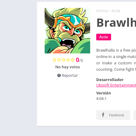
Home
/
Actie
Brawlh
Actie
Brawlhalla is a free 
online in a single matc
0
/5
or make a custom ro
No hay votos
counting. Come fight fo
Reportar
Desarrollador
Ubisoft Entertainmen
Versión
4.04.1
Facebook