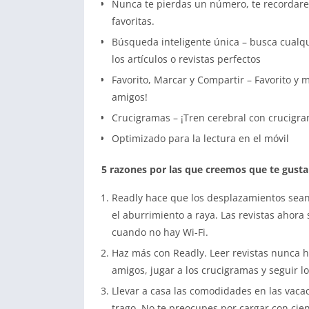
Nunca te pierdas un número, te recordar
favoritas.
Búsqueda inteligente única – busca cualqui
los artículos o revistas perfectos
Favorito, Marcar y Compartir – Favorito y 
amigos!
Crucigramas – ¡Tren cerebral con crucigra
Optimizado para la lectura en el móvil
5 razones por las que creemos que te gusta
Readly hace que los desplazamientos sean
el aburrimiento a raya. Las revistas ahora
cuando no hay Wi-Fi.
Haz más con Readly. Leer revistas nunca ha
amigos, jugar a los crucigramas y seguir lo
Llevar a casa las comodidades en las vacac
trago. No te preocupes por cargar con cient