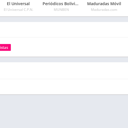
El Universal
Periódicos Bolivianos
Maduradas Móvil
El Universal C.P.N.
MUNBEN
Maduradas.com
istas