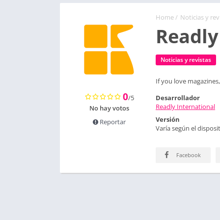
Home
/
Noticias y rev
Readly
Noticias y revistas
If you love magazines, 
0
/5
Desarrollador
Readly International
No hay votos
Versión
Reportar
Varía según el disposit
Facebook