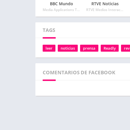
BBC Mundo
RTVE Noticias
Media Applications Technologies for the BBC
RTVE Medios Interactivos
TAGS
leer
noticias
prensa
Readly
rev
COMENTARIOS DE FACEBOOK