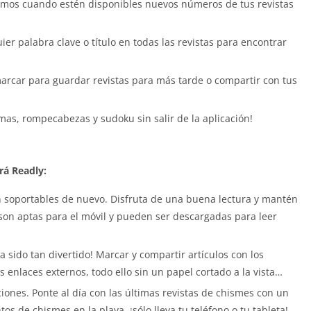
emos cuando estén disponibles nuevos números de tus revistas
er palabra clave o título en todas las revistas para encontrar
marcar para guardar revistas para más tarde o compartir con tus
mas, rompecabezas y sudoku sin salir de la aplicación!
rá Readly:
 soportables de nuevo. Disfruta de una buena lectura y mantén
 son aptas para el móvil y pueden ser descargadas para leer
 sido tan divertido! Marcar y compartir artículos con los
s enlaces externos, todo ello sin un papel cortado a la vista…
iones. Ponte al día con las últimas revistas de chismes con un
os de chismes en la playa, ¡sólo lleva tu teléfono o tu tableta!