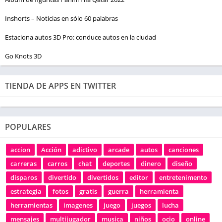
Inshorts – Noticias en sólo 60 palabras
Estaciona autos 3D Pro: conduce autos en la ciudad
Go Knots 3D
TIENDA DE APPS EN TWITTER
POPULARES
accion
Acción
adictivo
arcade
autos
canciones
carreras
carros
chat
deportes
dinero
diseño
disparos
divertido
divertidos
editor
entretenimento
estrategia
fotos
gratis
guerra
herramienta
herramientas
imagenes
juego
juegos
lucha
mensajes
multijugador
musica
niños
ocio
online