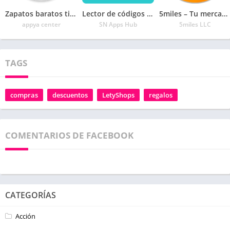
Zapatos baratos tienda online hombre y mujer
Lector de códigos QR y lector generador de códigos
5miles – Tu mercado móvil
appya center
SN Apps Hub
5miles LLC
TAGS
compras
descuentos
LetyShops
regalos
COMENTARIOS DE FACEBOOK
CATEGORÍAS
Acción