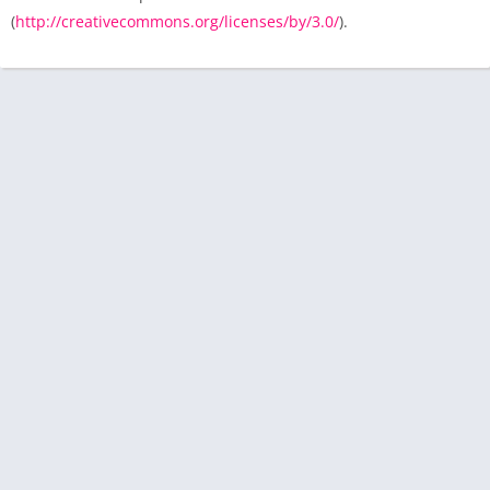
(
http://creativecommons.org/licenses/by/3.0/
).