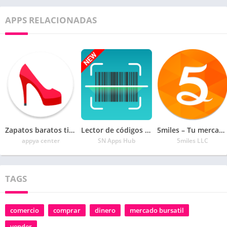
APPS RELACIONADAS
Zapatos baratos tienda online hombre y mujer
Lector de códigos QR y lector generador de códigos
5miles – Tu mercado móvil
appya center
SN Apps Hub
5miles LLC
TAGS
comercio
comprar
dinero
mercado bursatil
vender