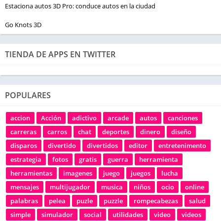
Estaciona autos 3D Pro: conduce autos en la ciudad
Go Knots 3D
TIENDA DE APPS EN TWITTER
POPULARES
accion
Acción
adictivo
arcade
autos
canciones
carreras
carros
chat
deportes
dinero
diseño
disparos
divertido
divertidos
editor
entretenimento
estrategia
fotos
gratis
guerra
herramienta
herramientas
imagenes
juego
juegos
lucha
mensajes
multijugador
musica
niños
ocio
online
palabras
pelea
puzle
puzzle
rompecabezas
salud
simple
simulador
social
utilidades
video
videos