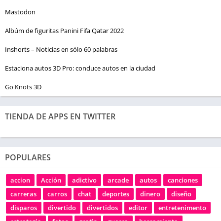
Mastodon
Albúm de figuritas Panini Fifa Qatar 2022
Inshorts – Noticias en sólo 60 palabras
Estaciona autos 3D Pro: conduce autos en la ciudad
Go Knots 3D
TIENDA DE APPS EN TWITTER
POPULARES
accion
Acción
adictivo
arcade
autos
canciones
carreras
carros
chat
deportes
dinero
diseño
disparos
divertido
divertidos
editor
entretenimento