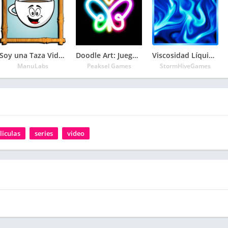
Soy una Taza Videos
Doodle Art: Juegos de Dibujar
Viscosidad Líquido Fuego
ManuLabs
Peaksel Games
StormHiveGames
liculas
series
video