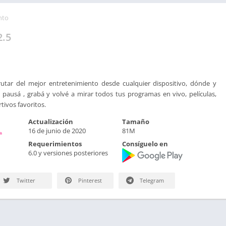
nto
2.5
utar del mejor entretenimiento desde cualquier dispositivo, dónde y
 pausá , grabá y volvé a mirar todos tus programas en vivo, películas,
tivos favoritos.
Actualización
Tamaño
.
16 de junio de 2020
81M
Requerimientos
Consíguelo en
6.0 y versiones posteriores
Twitter
Pinterest
Telegram