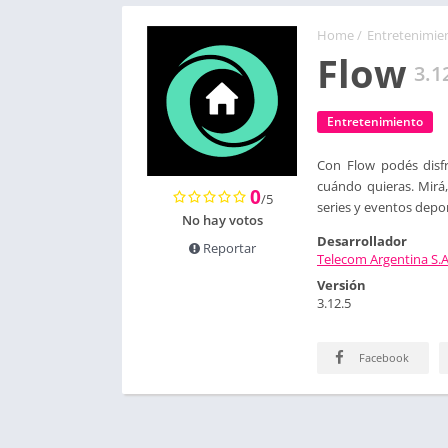
Home
/
Entretenimie
Flow
3.1
Entretenimiento
Con Flow podés disfr
cuándo quieras. Mirá,
0
/5
series y eventos depor
No hay votos
Desarrollador
Reportar
Telecom Argentina S.A
Versión
3.12.5
Facebook