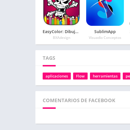
EasyColor: Dibujos para colorear Calavera
SublimApp
BXAdesign
Visuadio Conceptos
TAGS
aplicaciones
Flow
herramientas
pe
COMENTARIOS DE FACEBOOK