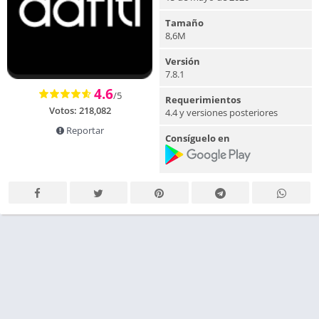
Tamaño
8,6M
Versión
7.8.1
4.6
/5
Requerimientos
Votos:
218,082
4.4 y versiones posteriores
Reportar
Consíguelo en