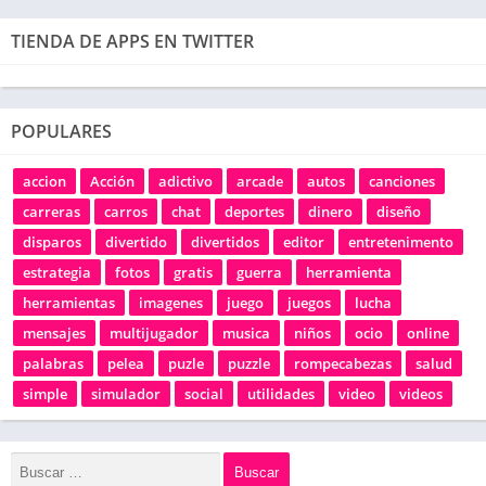
TIENDA DE APPS EN TWITTER
POPULARES
accion
Acción
adictivo
arcade
autos
canciones
carreras
carros
chat
deportes
dinero
diseño
disparos
divertido
divertidos
editor
entretenimento
estrategia
fotos
gratis
guerra
herramienta
herramientas
imagenes
juego
juegos
lucha
mensajes
multijugador
musica
niños
ocio
online
palabras
pelea
puzle
puzzle
rompecabezas
salud
simple
simulador
social
utilidades
video
videos