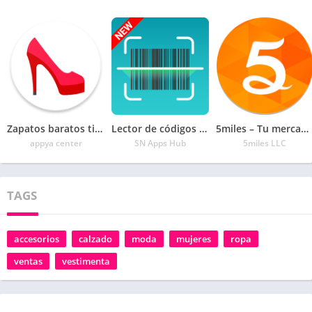
Zapatos baratos tienda online hombre y mujer
Lector de códigos QR y lector generador de códigos
5miles – Tu mercado móvil
appya center
SN Apps Hub
5miles LLC
TAGS
accesorios
calzado
moda
mujeres
ropa
ventas
vestimenta