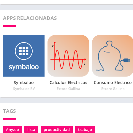
APPS RELACIONADAS
Symbaloo
Cálculos Eléctricos
Consumo Eléctrico
Symbaloo BV
Ettore Gallina
Ettore Gallina
TAGS
Any.do
lista
productividad
trabajo