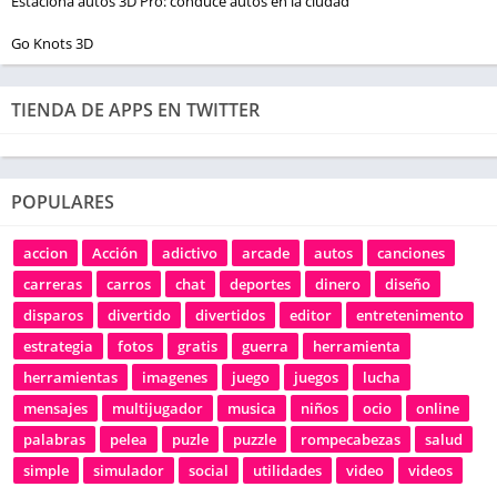
Estaciona autos 3D Pro: conduce autos en la ciudad
Go Knots 3D
TIENDA DE APPS EN TWITTER
POPULARES
accion
Acción
adictivo
arcade
autos
canciones
carreras
carros
chat
deportes
dinero
diseño
disparos
divertido
divertidos
editor
entretenimento
estrategia
fotos
gratis
guerra
herramienta
herramientas
imagenes
juego
juegos
lucha
mensajes
multijugador
musica
niños
ocio
online
palabras
pelea
puzle
puzzle
rompecabezas
salud
simple
simulador
social
utilidades
video
videos