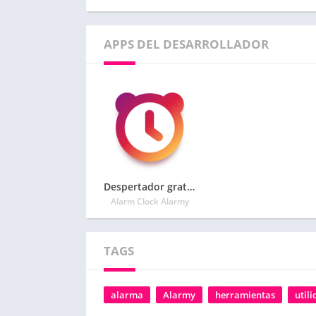
APPS DEL DESARROLLADOR
Despertador gratis en español,Alarma fuerte-Alarmy
Alarm Clock Alarmy
TAGS
alarma
Alarmy
herramientas
util