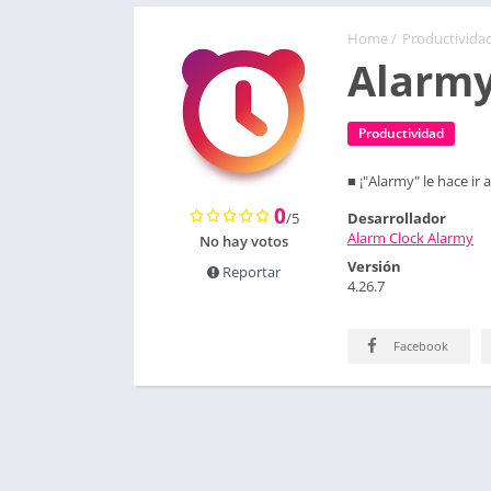
Home
/
Productivida
Alarm
Productividad
■ ¡"Alarmy" le hace ir a
0
/5
Desarrollador
Alarm Clock Alarmy
No hay votos
Versión
Reportar
4.26.7
Facebook