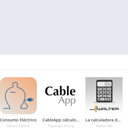
Consumo Eléctrico
CableApp cálculo sección cable
La calculadora del mecanizado Walter
Ettore Gallina
Prysmian Group
Walter AG