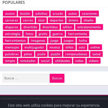
POPULARES
accion
Acción
adictivo
arcade
autos
canciones
carreras
carros
chat
deportes
dinero
diseño
disparos
divertido
divertidos
editor
entretenimento
estrategia
fotos
gratis
guerra
herramienta
herramientas
imagenes
juego
juegos
lucha
mensajes
multijugador
musica
niños
ocio
online
palabras
pelea
puzle
puzzle
rompecabezas
salud
simple
simulador
social
utilidades
video
videos
Este sitio web utiliza cookies para mejorar su experiencia.
© 2020 - Derechos reservados / La tienda de apps