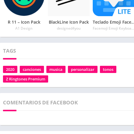
R 11 – Icon Pack
BlackLine Icon Pack
Teclado Emoji Facemoji Lite – Emojis, T
A1 Design
designed4you
Facemoji Emoji Keyboard & Keyboard T
TAGS
2020
canciones
musica
personalizar
tonos
Z Ringtones Premium
COMENTARIOS DE FACEBOOK