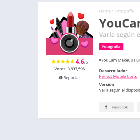
Home
/
Fotografía
YouCa
Varía según e
Fotografía
=YouCam Makeup Func
4.6
/5
Votos:
3,837,596
Desarrollador
Perfect Mobile Corp.
Reportar
Versión
Varía según el disposit
Facebook