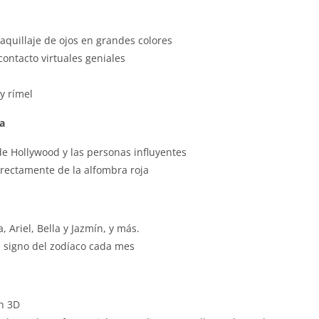
aquillaje de ojos en grandes colores
contacto virtuales geniales
y rímel
a
de Hollywood y las personas influyentes
irectamente de la alfombra roja
 Ariel, Bella y Jazmín, y más.
signo del zodíaco cada mes
n 3D