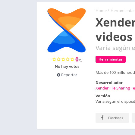
Home
/
Herramienta
Xender
videos
Varía según e
0
Herramientas
/5
No hay votos
Más de 100 millones d
Reportar
Desarrollador
Xender File Sharing 
Versión
Varía según el disposit
Facebook