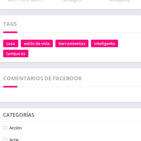
HAPPY PROF HAPPY
winallgifts
winkypinky
TAGS
casa
estilo de vida
herramientas
inteligente
lamparas
COMENTARIOS DE FACEBOOK
CATEGORÍAS
Acción
Actie