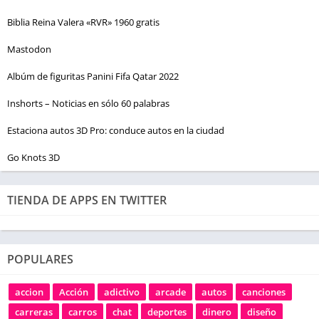
Biblia Reina Valera «RVR» 1960 gratis
Mastodon
Albúm de figuritas Panini Fifa Qatar 2022
Inshorts – Noticias en sólo 60 palabras
Estaciona autos 3D Pro: conduce autos en la ciudad
Go Knots 3D
TIENDA DE APPS EN TWITTER
POPULARES
accion
Acción
adictivo
arcade
autos
canciones
carreras
carros
chat
deportes
dinero
diseño