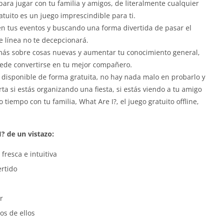
para jugar con tu familia y amigos, de literalmente cualquier
tuito es un juego imprescindible para ti.
n tus eventos y buscando una forma divertida de pasar el
e línea no te decepcionará.
más sobre cosas nuevas y aumentar tu conocimiento general,
uede convertirse en tu mejor compañero.
á disponible de forma gratuita, no hay nada malo en probarlo y
rta si estás organizando una fiesta, si estás viendo a tu amigo
iempo con tu familia, What Are I?, el juego gratuito offline,
I? de un vistazo:
fresca e intuitiva
ertido
r
os de ellos