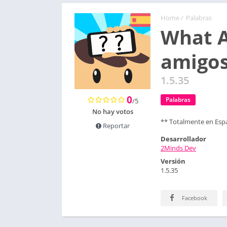
Home
/
Palabras
What A
amigos
1.5.35
0
Palabras
/5
No hay votos
** Totalmente en Esp
Reportar
Desarrollador
2Minds Dev
Versión
1.5.35
Facebook