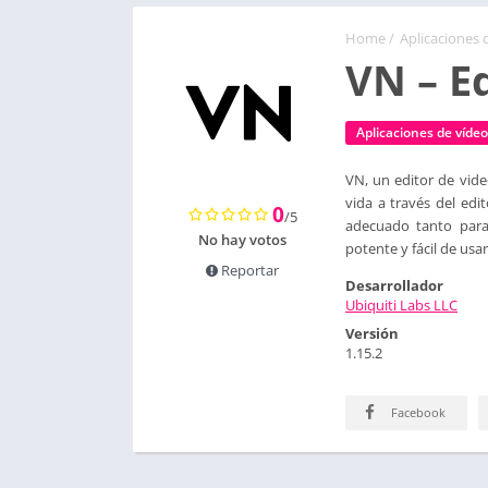
Home
/
Aplicaciones 
VN – E
Aplicaciones de vídeo
VN, un editor de vide
vida a través del edi
0
/5
adecuado tanto para 
No hay votos
potente y fácil de usa
Reportar
Desarrollador
Ubiquiti Labs LLC
Versión
1.15.2
Facebook