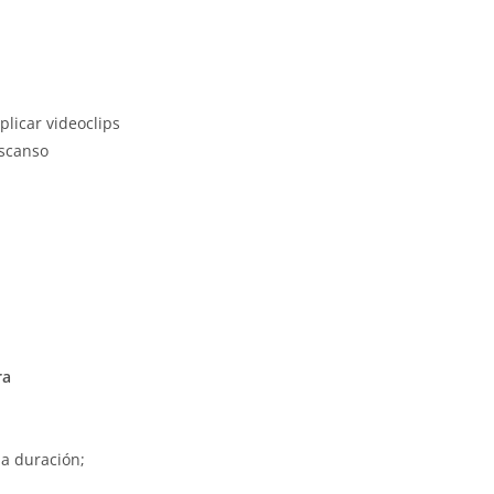
plicar videoclips
escanso
ra
la duración;