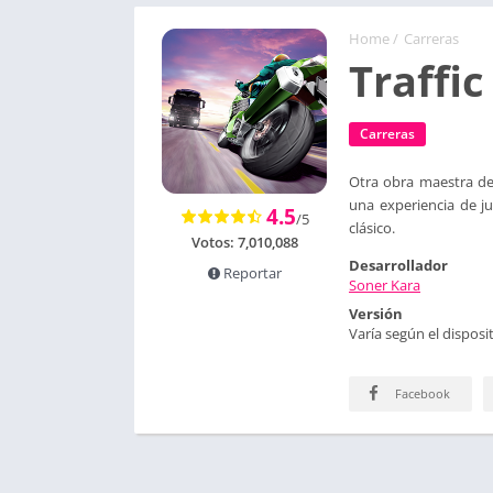
Home
/
Carreras
Traffic
Carreras
Otra obra maestra de 
una experiencia de ju
4.5
/5
clásico.
Votos:
7,010,088
Desarrollador
Reportar
Soner Kara
Versión
Varía según el disposit
Facebook