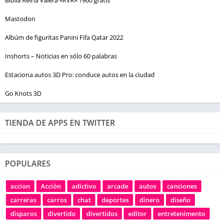
Mastodon
Albúm de figuritas Panini Fifa Qatar 2022
Inshorts – Noticias en sólo 60 palabras
Estaciona autos 3D Pro: conduce autos en la ciudad
Go Knots 3D
TIENDA DE APPS EN TWITTER
POPULARES
accion
Acción
adictivo
arcade
autos
canciones
carreras
carros
chat
deportes
dinero
diseño
disparos
divertido
divertidos
editor
entretenimento