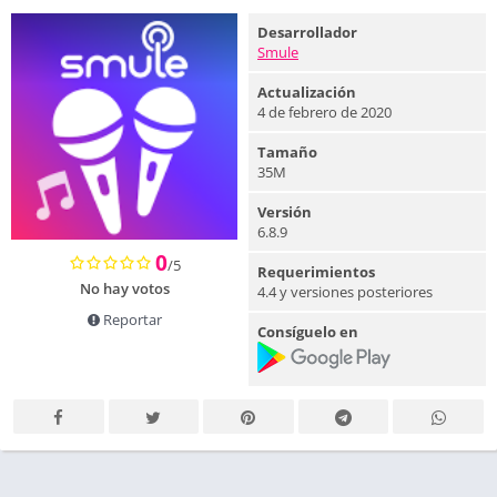
Desarrollador
Smule
Actualización
4 de febrero de 2020
Tamaño
35M
Versión
6.8.9
0
/5
Requerimientos
No hay votos
4.4 y versiones posteriores
Reportar
Consíguelo en