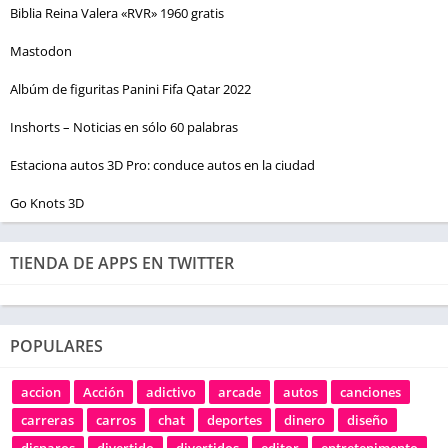
Biblia Reina Valera «RVR» 1960 gratis
Mastodon
Albúm de figuritas Panini Fifa Qatar 2022
Inshorts – Noticias en sólo 60 palabras
Estaciona autos 3D Pro: conduce autos en la ciudad
Go Knots 3D
TIENDA DE APPS EN TWITTER
POPULARES
accion
Acción
adictivo
arcade
autos
canciones
carreras
carros
chat
deportes
dinero
diseño
disparos
divertido
divertidos
editor
entretenimento