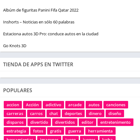
Albúm de figuritas Panini Fifa Qatar 2022
Inshorts – Noticias en sólo 60 palabras
Estaciona autos 3D Pro: conduce autos en la ciudad
Go Knots 3D
TIENDA DE APPS EN TWITTER
POPULARES
accion
Acción
adictivo
arcade
autos
canciones
carreras
carros
chat
deportes
dinero
diseño
disparos
divertido
divertidos
editor
entretenimento
estrategia
fotos
gratis
guerra
herramienta
herramientas
imagenes
juego
juegos
lucha