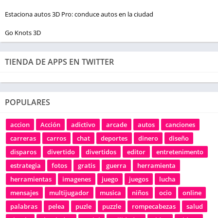
Estaciona autos 3D Pro: conduce autos en la ciudad
Go Knots 3D
TIENDA DE APPS EN TWITTER
POPULARES
accion
Acción
adictivo
arcade
autos
canciones
carreras
carros
chat
deportes
dinero
diseño
disparos
divertido
divertidos
editor
entretenimento
estrategia
fotos
gratis
guerra
herramienta
herramientas
imagenes
juego
juegos
lucha
mensajes
multijugador
musica
niños
ocio
online
palabras
pelea
puzle
puzzle
rompecabezas
salud