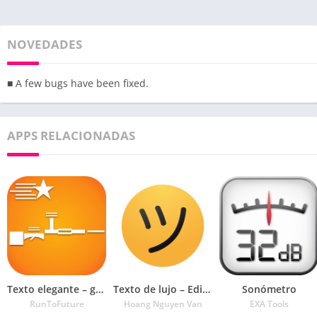
NOVEDADES
■ A few bugs have been fixed.
APPS RELACIONADAS
Texto elegante – generador de fuentes geniales
Texto de lujo – Editor de apodos con símbolos
Sonómetro
RunToFuture
Hoang Nguyen Van
EXA Tools