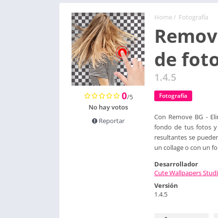
Home
/
Fotografía
Remove
de fot
1.4.5
0
Fotografía
/5
No hay votos
Con Remove BG - Elim
Reportar
fondo de tus fotos y
resultantes se pueden
un collage o con un 
Desarrollador
Cute Wallpapers Stud
Versión
1.4.5