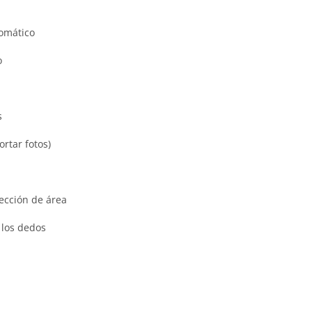
omático
o
s
ortar fotos)
ección de área
 los dedos