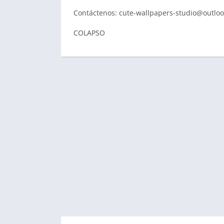
Contáctenos:
cute-wallpapers-studio@outlo
COLAPSO