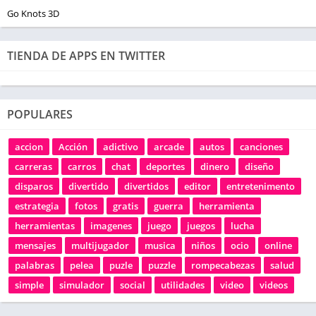
Go Knots 3D
TIENDA DE APPS EN TWITTER
POPULARES
accion
Acción
adictivo
arcade
autos
canciones
carreras
carros
chat
deportes
dinero
diseño
disparos
divertido
divertidos
editor
entretenimento
estrategia
fotos
gratis
guerra
herramienta
herramientas
imagenes
juego
juegos
lucha
mensajes
multijugador
musica
niños
ocio
online
palabras
pelea
puzle
puzzle
rompecabezas
salud
simple
simulador
social
utilidades
video
videos