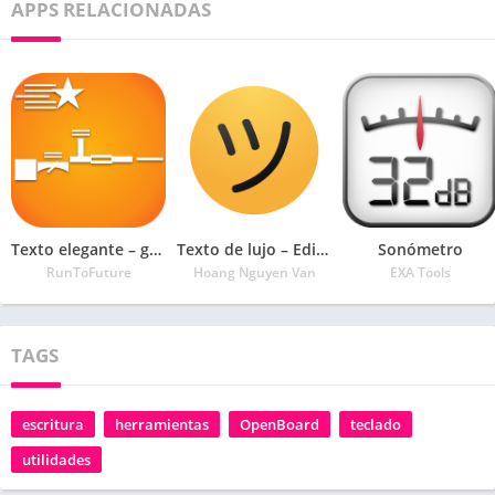
APPS RELACIONADAS
Texto elegante – generador de fuentes geniales
Texto de lujo – Editor de apodos con símbolos
Sonómetro
RunToFuture
Hoang Nguyen Van
EXA Tools
TAGS
escritura
herramientas
OpenBoard
teclado
utilidades