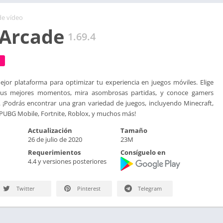
de vídeo
Arcade
1.69.4
jor plataforma para optimizar tu experiencia en juegos móviles. Elige
 tus mejores momentos, mira asombrosas partidas, y conoce gamers
 ¡Podrás encontrar una gran variedad de juegos, incluyendo Minecraft,
, PUBG Mobile, Fortnite, Roblox, y muchos más!
Actualización
Tamaño
26 de julio de 2020
23M
Requerimientos
Consíguelo en
4.4 y versiones posteriores
Twitter
Pinterest
Telegram