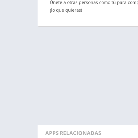
Únete a otras personas como tú para compar
¡lo que quieras!
APPS RELACIONADAS