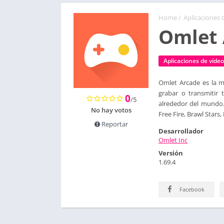
Home
/
Aplicaciones 
Omlet 
Aplicaciones de vídeo
Omlet Arcade es la me
grabar o transmitir
0
/5
alrededor del mundo.
No hay votos
Free Fire, Brawl Stars
Reportar
Desarrollador
Omlet Inc
Versión
1.69.4
Facebook