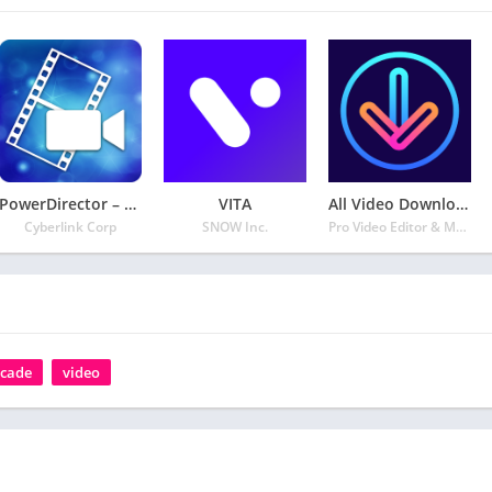
PowerDirector – Editor y Creador de Videos
VITA
All Video Downloader gratis
Cyberlink Corp
SNOW Inc.
Pro Video Editor & Music Video Maker Photo Collage
rcade
video