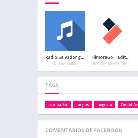
Radio Salvador gratis – Radio FM, radio online
FilmoraGo – Editor de vídeo
Online radios
WONDERSHARE TECHNOLOGY CO. LIMITED
TAGS
compartir
juegos
negocio
Omlet A
COMENTARIOS DE FACEBOOK