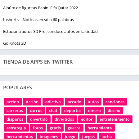
Albúm de figuritas Panini Fifa Qatar 2022
Inshorts – Noticias en sólo 60 palabras
Estaciona autos 3D Pro: conduce autos en la ciudad
Go Knots 3D
TIENDA DE APPS EN TWITTER
POPULARES
accion
Acción
adictivo
arcade
autos
canciones
carreras
carros
chat
deportes
dinero
diseño
disparos
divertido
divertidos
editor
entretenimento
estrategia
fotos
gratis
guerra
herramienta
herramientas
imagenes
juego
juegos
lucha