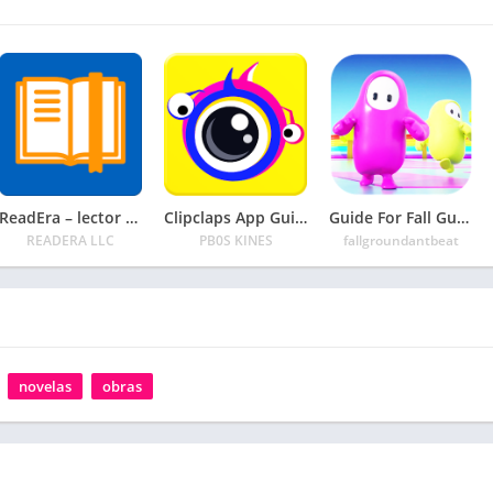
ReadEra – lector de libros pdf, epub, word
Clipclaps App Guide
Guide For Fall Guys Game
READERA LLC
PB0S KINES
fallgroundantbeat
novelas
obras