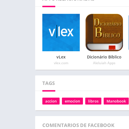
vLex
Dicionário Bíblico
vlex.com
Aleluiah Apps
TAGS
accion
emocion
libros
Manobook
COMENTARIOS DE FACEBOOK