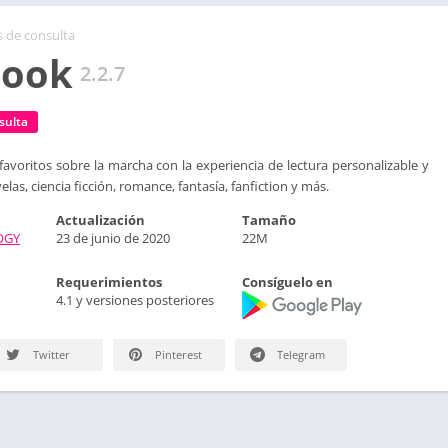
s de consulta
ook
2.2.7
sulta
 favoritos sobre la marcha con la experiencia de lectura personalizable y
elas, ciencia ficción, romance, fantasía, fanfiction y más.
Actualización
Tamaño
OGY
23 de junio de 2020
22M
Requerimientos
Consíguelo en
4.1 y versiones posteriores
Twitter
Pinterest
Telegram