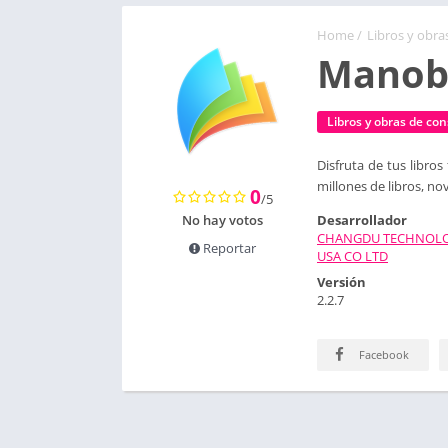
Home
/
Libros y obra
Manob
Libros y obras de con
Disfruta de tus libros
millones de libros, nov
0
/5
No hay votos
Desarrollador
CHANGDU TECHNOL
Reportar
USA CO LTD
Versión
2.2.7
Facebook