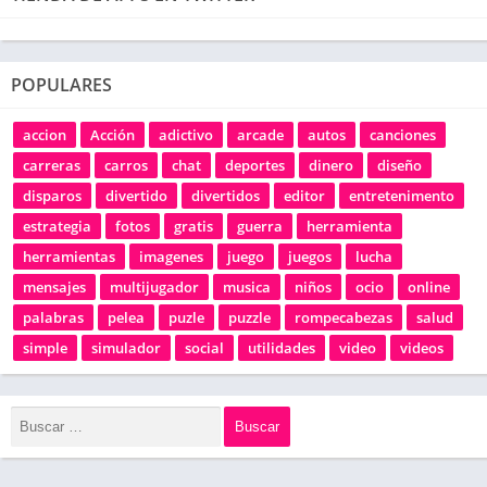
POPULARES
accion
Acción
adictivo
arcade
autos
canciones
carreras
carros
chat
deportes
dinero
diseño
disparos
divertido
divertidos
editor
entretenimento
estrategia
fotos
gratis
guerra
herramienta
herramientas
imagenes
juego
juegos
lucha
mensajes
multijugador
musica
niños
ocio
online
palabras
pelea
puzle
puzzle
rompecabezas
salud
simple
simulador
social
utilidades
video
videos