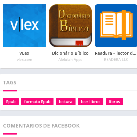
vLex
Dicionário Bíblico
ReadEra – lector de libros pdf, epub, word
vlex.com
Aleluiah Apps
READERA LLC
TAGS
Epub
formato Epub
lectura
leer libros
libros
COMENTARIOS DE FACEBOOK