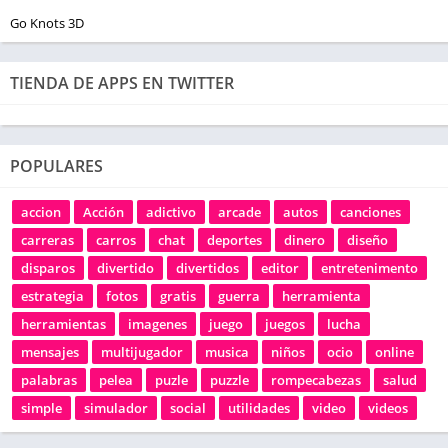
Go Knots 3D
TIENDA DE APPS EN TWITTER
POPULARES
accion
Acción
adictivo
arcade
autos
canciones
carreras
carros
chat
deportes
dinero
diseño
disparos
divertido
divertidos
editor
entretenimento
estrategia
fotos
gratis
guerra
herramienta
herramientas
imagenes
juego
juegos
lucha
mensajes
multijugador
musica
niños
ocio
online
palabras
pelea
puzle
puzzle
rompecabezas
salud
simple
simulador
social
utilidades
video
videos