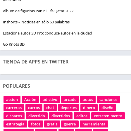
Albúm de figuritas Panini Fifa Qatar 2022
Inshorts – Noticias en sólo 60 palabras
Estaciona autos 3D Pro: conduce autos en la ciudad
Go Knots 3D
TIENDA DE APPS EN TWITTER
POPULARES
accion
Acción
adictivo
arcade
autos
canciones
carreras
carros
chat
deportes
dinero
diseño
disparos
divertido
divertidos
editor
entretenimento
estrategia
fotos
gratis
guerra
herramienta