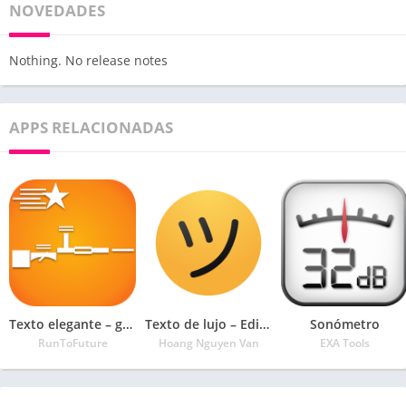
NOVEDADES
Nothing. No release notes
APPS RELACIONADAS
Texto elegante – generador de fuentes geniales
Texto de lujo – Editor de apodos con símbolos
Sonómetro
RunToFuture
Hoang Nguyen Van
EXA Tools