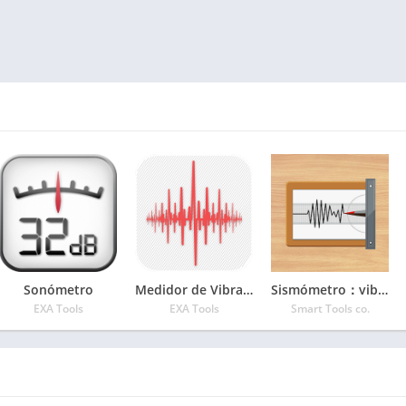
Sonómetro
Medidor de Vibraciones
Sismómetro：vibrómetro
EXA Tools
EXA Tools
Smart Tools co.