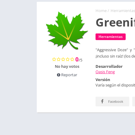
Home
/
Herramienta
Greeni
Herramientas
"Aggressive Doze" y 
¡incluso sin raíz! (los 
0
/5
No hay votos
Desarrollador
Oasis Feng
Reportar
Versión
Varía según el disposit
Facebook