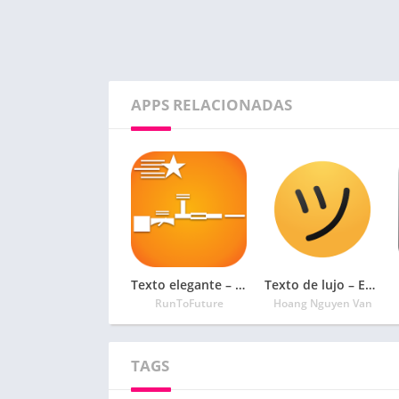
APPS RELACIONADAS
Texto elegante – generador de fuentes geniales
Texto de lujo – Editor de apodos con símbolos
RunToFuture
Hoang Nguyen Van
TAGS