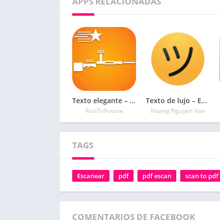
APPS RELACIONADAS
Texto elegante – generador de fuentes geniales
Texto de lujo – Editor de apodos con símbolos
RunToFuture
Hoang Nguyen Van
TAGS
Escanear
pdf
pdf escan
scan to pdf
COMENTARIOS DE FACEBOOK