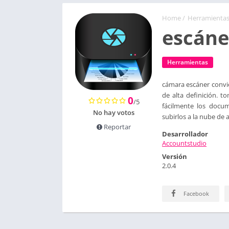
Home
/
Herramienta
escáne
Herramientas
cámara escáner convie
de alta definición. 
0
/5
fácilmente los docu
No hay votos
subirlos a la nube de
Reportar
Desarrollador
Accountstudio
Versión
2.0.4
Facebook