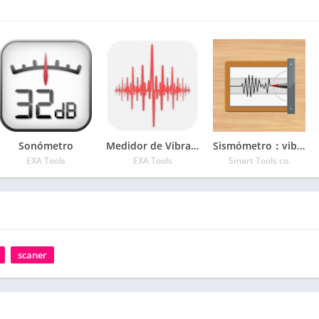
Sonómetro
Medidor de Vibraciones
Sismómetro：vibrómetro
EXA Tools
EXA Tools
Smart Tools co.
scaner