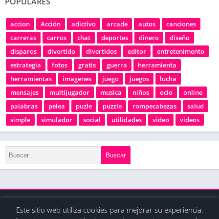
POPULARES
accion
Acción
adictivo
arcade
autos
canciones
carreras
carros
chat
deportes
dinero
diseño
disparos
divertido
divertidos
editor
entretenimento
estrategia
fotos
gratis
guerra
herramienta
herramientas
imagenes
juego
juegos
lucha
mensajes
multijugador
musica
niños
ocio
online
palabras
pelea
puzle
puzzle
rompecabezas
salud
simple
simulador
social
utilidades
video
videos
Este sitio web utiliza cookies para mejorar su experiencia.
© 2020 - Derechos reservados / La tienda de apps