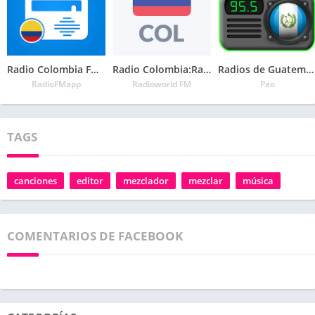
Radio Colombia FM – Todas las Emisoras Colombianas
Radio Colombia:Radio AM y FM gratis, Radio en vivo
Radios de Guatemala
RadioFMapp
Radioworld FM
Pao
TAGS
canciones
editor
mezclador
mezclar
música
COMENTARIOS DE FACEBOOK