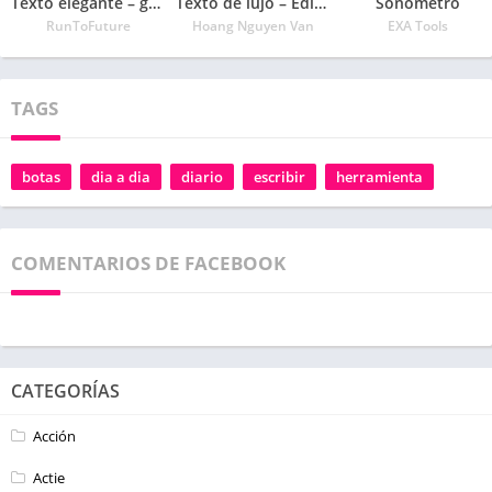
Texto elegante – generador de fuentes geniales
Texto de lujo – Editor de apodos con símbolos
Sonómetro
RunToFuture
Hoang Nguyen Van
EXA Tools
TAGS
botas
dia a dia
diario
escribir
herramienta
COMENTARIOS DE FACEBOOK
CATEGORÍAS
Acción
Actie