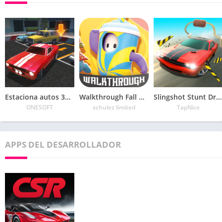
Estaciona autos 3D Pro: conduce autos en la ciudad
Walkthrough Fall Guys
Slingshot Stunt Driver
ONESOFT
schulez limited
TapNice
APPS DEL DESARROLLADOR