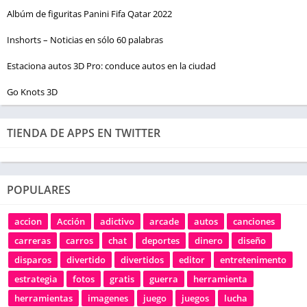
Albúm de figuritas Panini Fifa Qatar 2022
Inshorts – Noticias en sólo 60 palabras
Estaciona autos 3D Pro: conduce autos en la ciudad
Go Knots 3D
TIENDA DE APPS EN TWITTER
POPULARES
accion
Acción
adictivo
arcade
autos
canciones
carreras
carros
chat
deportes
dinero
diseño
disparos
divertido
divertidos
editor
entretenimento
estrategia
fotos
gratis
guerra
herramienta
herramientas
imagenes
juego
juegos
lucha