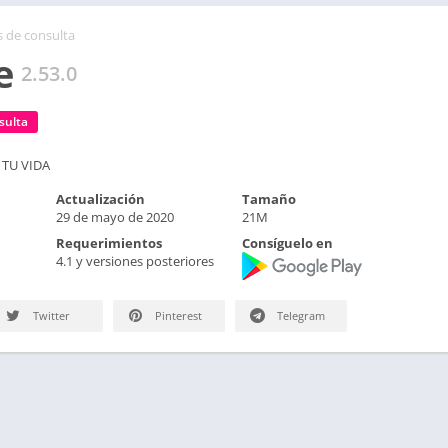
s de consulta
e
2.53.0
sulta
 TU VIDA
Actualización
Tamaño
29 de mayo de 2020
21M
Requerimientos
Consíguelo en
4.1 y versiones posteriores
Twitter
Pinterest
Telegram