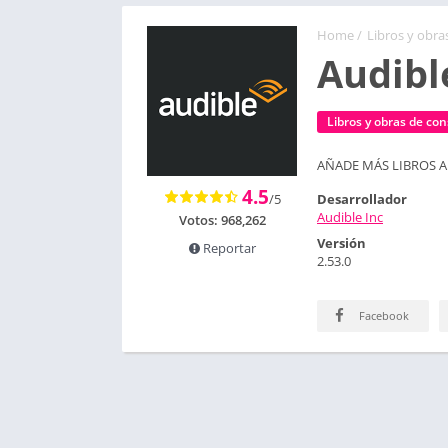
Home
/
Libros y obra
Audibl
Libros y obras de con
AÑADE MÁS LIBROS A
4.5
/5
Desarrollador
Audible Inc
Votos:
968,262
Versión
Reportar
2.53.0
Facebook