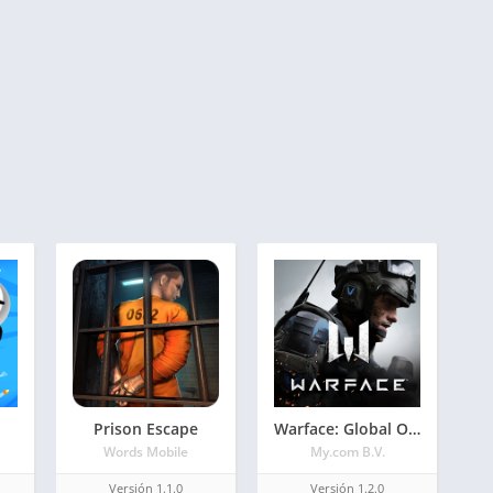
Prison Escape
Warface: Global Operations. PvP Shooter de guerra
Words Mobile
My.com B.V.
Versión 1.1.0
Versión 1.2.0