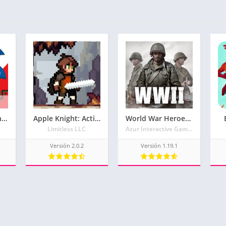
Sonic the Hedgehog™ Classic
Apple Knight: Action Platformer
World War Heroes: FPS Bélico
Limitless LLC
Azur Interactive Games Limited
Versión 2.0.2
Versión 1.19.1