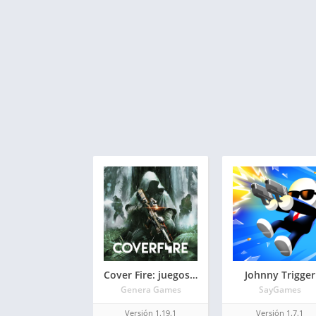
Cover Fire: juegos de disparos gratis
Johnny Trigger
Genera Games
SayGames
Versión 1.19.1
Versión 1.7.1