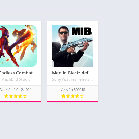
Endless Combat
Men In Black: defensores galácticos
Machbird Studio
Sony Pictures Television
Versión 1.0.12.1004
Versión 500018