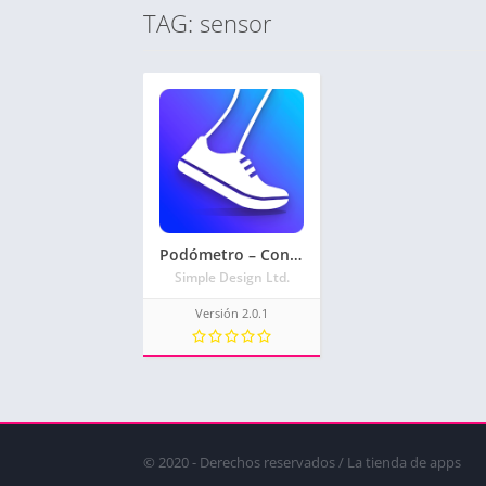
TAG: sensor
Podómetro – Contador de Calorías y Pasos Gratis
Simple Design Ltd.
Versión 2.0.1
© 2020 - Derechos reservados / La tienda de apps