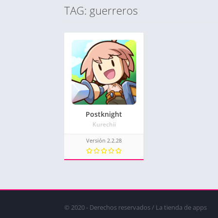
TAG: guerreros
Postknight
Kurechii
Versión 2.2.28
© 2020 - Derechos reservados / La tienda de apps