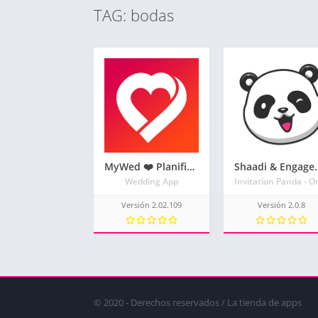
TAG: bodas
MyWed ❤️ Planificador de bodas para las novias
Shaadi & Engagement C
Wedding App
Versión 2.02.109
Versión 2.0.8
© 2020 - Derechos reservados / La tienda de apps