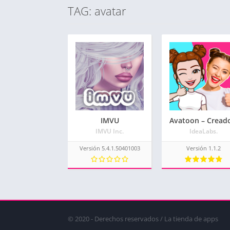
TAG: avatar
IMVU
IMVU Inc.
IdeaLabs.
Versión 5.4.1.50401003
Versión 1.1.2
© 2020 - Derechos reservados / La tienda de apps