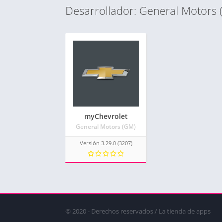
Desarrollador: General Motors 
myChevrolet
General Motors (GM)
Versión 3.29.0 (3207)
© 2020 - Derechos reservados / La tienda de apps