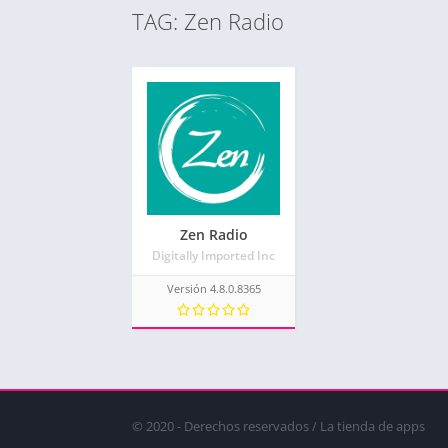
TAG: Zen Radio
Zen Radio
Digitally Imported Inc
Versión 4.8.0.8365
© 2020 - Derechos reservados / La tienda de apps