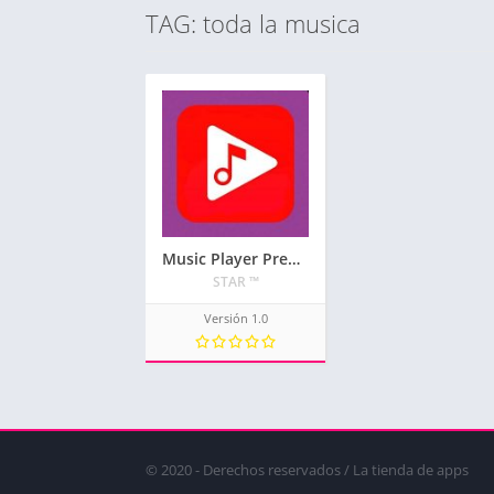
TAG: toda la musica
Music Player Premium
STAR ™
Versión 1.0
© 2020 - Derechos reservados / La tienda de apps