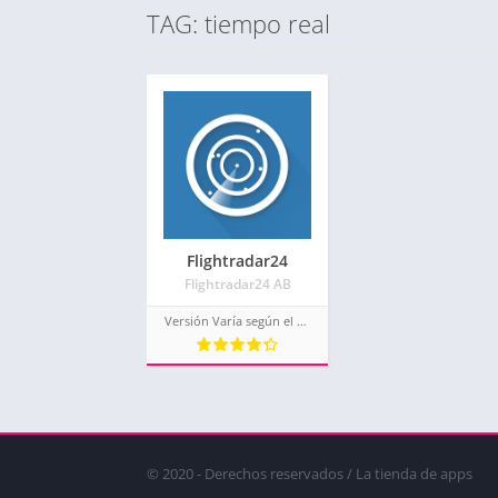
TAG: tiempo real
Flightradar24
Flightradar24 AB
Versión Varía según el dispositivo.
© 2020 - Derechos reservados / La tienda de apps