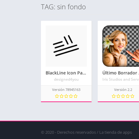
TAG: sin fondo
BlackLine Icon Pack
Últ
designed4you
Versión 78945163
Versión 2.2
© 2020 - Derechos reservados / La tienda de apps