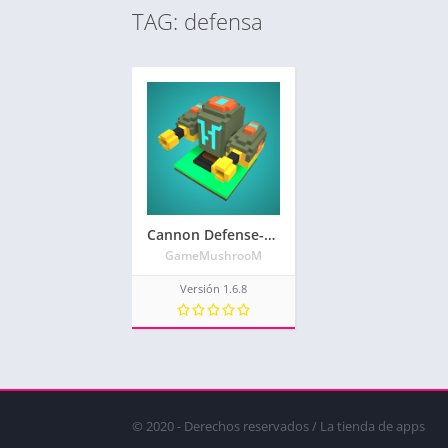
TAG: defensa
Cannon Defense-SciFi Idle
GameMushrooM
Versión 1.6.8
© 2020 - Derechos reservados / La tienda de apps